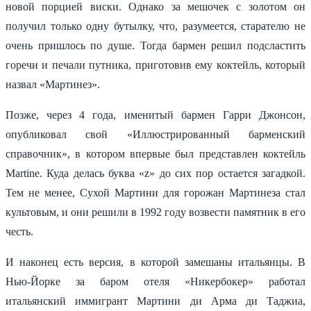
новой порцией виски. Однако за мешочек с золотом он
получил только одну бутылку, что, разумеется, старателю не
очень пришлось по душе. Тогда бармен решил подсластить
горечи и печали путника, приготовив ему коктейль, который
назвал «Мартинез».
Позже, через 4 года, именитый бармен Гарри Джонсон,
опубликовал свой «Иллюстрированный барменский
справочник», в котором впервые был представлен коктейль
Martine. Куда делась буква «z» до сих пор остается загадкой.
Тем не менее, Сухой Мартини для горожан Мартинеза стал
культовым, и они решили в 1992 году возвести памятник в его
честь.
И наконец есть версия, в которой замешаны итальянцы. В
Нью-Йорке за баром отеля «Никербокер» работал
итальянский иммигрант Мартини ди Арма ди Таджиа,