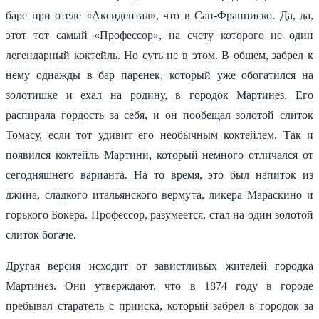
баре при отеле «Аксидентал», что в Сан-Франциско. Да, да,
этот тот самый «Профессор», на счету которого не один
легендарный коктейль. Но суть не в этом. В общем, забрел к
нему однажды в бар паренек, который уже обогатился на
золотишке и ехал на родину, в городок Мартинез. Его
распирала гордость за себя, и он пообещал золотой слиток
Томасу, если тот удивит его необычным коктейлем. Так и
появился коктейль Мартини, который немного отличался от
сегодняшнего варианта. На то время, это был напиток из
джина, сладкого итальянского вермута, ликера Мараскино и
горького Бокера. Профессор, разумеется, стал на один золотой
слиток богаче.
Другая версия исходит от завистливых жителей городка
Мартинез. Они утверждают, что в 1874 году в городе
пребывал старатель с прииска, который забрел в городок за