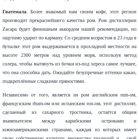
Гватемала
. Более знакомый нам своим кофе, этот регион
производит прекраснейшего качества ром. Ром дистиллерии
Zacapa будет финишным аккордом нашей рекомендации, но
ощутимо ударит по карману. Со средним возрастом в 23 года в
бутылке этот ром выдерживается в прохладной местности на
высоте 2300 метров над уровнем моря, используя метод
солера, чтобы вытянуть из бочки из-под хереса самое лучшее,
что она способна дать. Ожидайте безупречные оттенки какао,
подкреплённые сладкими пряностями.
Независимо от того, является ли ром английским rum-ом,
французским rhum-ом или испанским ron-ом, этот дистиллят,
сделанный из сахарного тростника, остаётся общим
знаменателем между карибскими островами и
южноамериканскими странами, каждая из которых имеет
свою собственную культуру, множество традиций и… свой