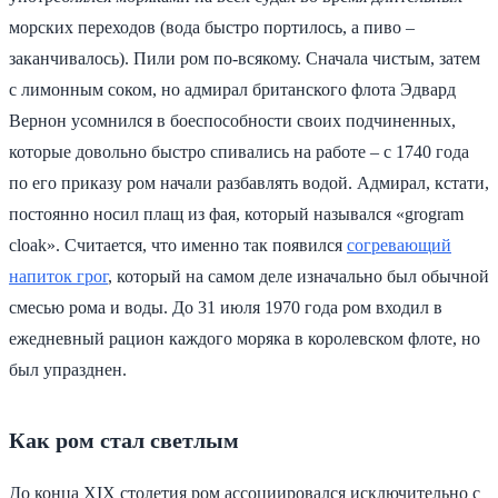
морских переходов (вода быстро портилось, а пиво –
заканчивалось). Пили ром по-всякому. Сначала чистым, затем
с лимонным соком, но адмирал британского флота Эдвард
Вернон усомнился в боеспособности своих подчиненных,
которые довольно быстро спивались на работе – с 1740 года
по его приказу ром начали разбавлять водой. Адмирал, кстати,
постоянно носил плащ из фая, который назывался «grogram
cloak». Считается, что именно так появился
согревающий
напиток грог
, который на самом деле изначально был обычной
смесью рома и воды. До 31 июля 1970 года ром входил в
ежедневный рацион каждого моряка в королевском флоте, но
был упразднен.
Как ром стал светлым
До конца XIX столетия ром ассоциировался исключительно с