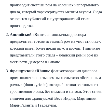
производит светлый ром на колоннах непрерывного
цикла, который характеризуется мягким вкусом. Сюда
относится кубинский и пуэрториканский стиль
производства.
Английский «
Rum»
: англоязычная диаспора
предпочитает готовить темный ром на «пот стиллах»,
который имеет более яркий вкус и аромат. Типичные
представители этого стиля – ямайский ром и ром из
местности Демерера в Гайане.
Французский «
Rhum»
: франкоговорящая диаспора
промышляет так называемым «сельскохозяйственным
ромом» (rhum agricole), который готовится только из
тростникового сока, без мелассы и патоки. Этот стиль
типичен для французской Вест-Индии, Мартиники,
Мари-Галанта и Гваделупы.