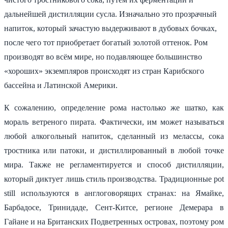
дальнейшей дистилляции сусла. Изначально это прозрачный
напиток, который зачастую выдерживают в дубовых бочках,
после чего тот приобретает богатый золотой оттенок. Ром
производят во всём мире, но подавляющее большинство
«хороших» экземпляров происходят из стран Карибского
бассейна и Латинской Америки.
К сожалению, определение рома настолько же шатко, как
мораль ветреного пирата. Фактически, им может называться
любой алкогольный напиток, сделанный из мелассы, сока
тростника или патоки, и дистиллированный в любой точке
мира. Также не регламентируется и способ дистилляции,
который диктует лишь стиль производства. Традиционные pot
still используются в англоговорящих странах: на Ямайке,
Барбадосе, Тринидаде, Сент-Китсе, регионе Демерара в
Гайане и на Британских Подветренных островах, поэтому ром