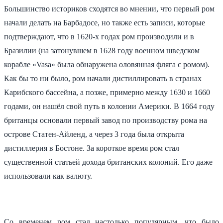
Большинство историков сходятся во мнении, что первый ром
начали делать на Барбадосе, но также есть записи, которые
подтверждают, что в 1620-х годах ром производили и в
Бразилии (на затонувшем в 1628 году военном шведском
корабле «Vasa» была обнаружена оловянная фляга с ромом).
Как бы то ни было, ром начали дистиллировать в странах
Карибского бассейна, а позже, примерно между 1630 и 1660
годами, он нашёл свой путь в колонии Америки. В 1664 году
британцы основали первый завод по производству рома на
острове Статен-Айленд, а через 3 года была открыта
дистиллерия в Бостоне. За короткое время ром стал
существенной статьей дохода британских колоний. Его даже
использовали как валюту.
Со временем ром стал настолько популярным, что было