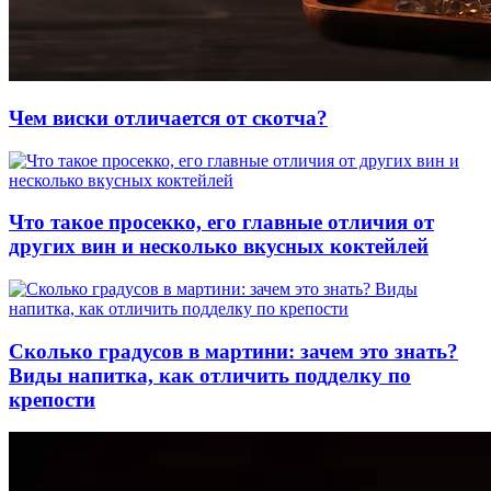
Чем виски отличается от скотча?
Что такое просекко, его главные отличия от
других вин и несколько вкусных коктейлей
Сколько градусов в мартини: зачем это знать?
Виды напитка, как отличить подделку по
крепости