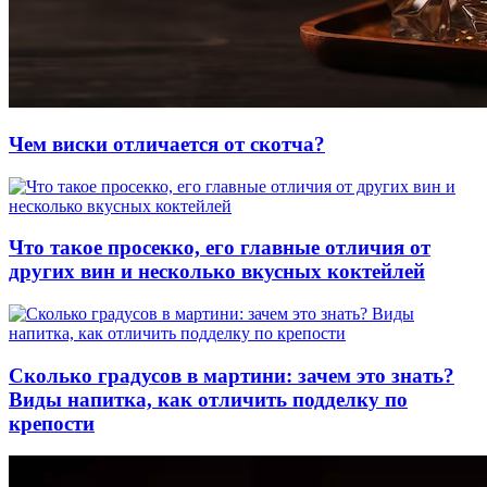
Чем виски отличается от скотча?
Что такое просекко, его главные отличия от
других вин и несколько вкусных коктейлей
Сколько градусов в мартини: зачем это знать?
Виды напитка, как отличить подделку по
крепости