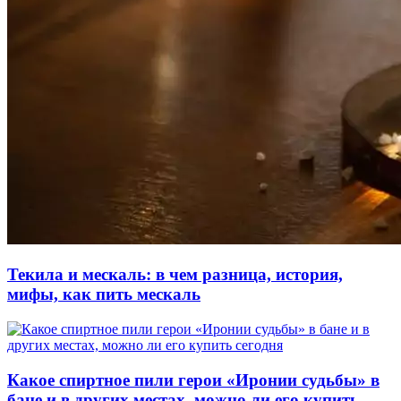
Текила и мескаль: в чем разница, история,
мифы, как пить мескаль
Какое спиртное пили герои «Иронии судьбы» в
бане и в других местах, можно ли его купить