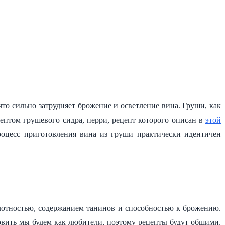
то сильно затрудняет брожение и осветление вина. Груши, как
цептом грушевого сидра, перри, рецепт которого описан в
этой
процесс приготовления вина из груши практически идентичен
слотностью, содержанием танинов и способностью к брожению.
вить мы будем как любители, поэтому рецепты будут общими,