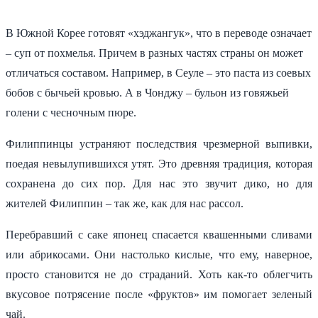
В Южной Корее готовят «хэджангук», что в переводе означает
– суп от похмелья. Причем в разных частях страны он может
отличаться составом. Например, в Сеуле – это паста из соевых
бобов с бычьей кровью. А в Чонджу – бульон из говяжьей
голени с чесночным пюре.
Филиппинцы устраняют последствия чрезмерной выпивки,
поедая невылупившихся утят. Это древняя традиция, которая
сохранена до сих пор. Для нас это звучит дико, но для
жителей Филиппин – так же, как для нас рассол.
Перебравший с саке японец спасается квашенными сливами
или абрикосами. Они настолько кислые, что ему, наверное,
просто становится не до страданий. Хоть как-то облегчить
вкусовое потрясение после «фруктов» им помогает зеленый
чай.