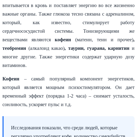
впитывается в кровь и поставляет энергию во все жизненно
важные органы. Также глюкоза тесно связана с адреналином,
который, как известно, стимулирует работу
сердечнососудистой системы. Тонизирующими же
веществами являются
кофеин
(матеин, теин и прочее)
,
теобромин
(алкалоид какао)
, таурин, гуарана, карнитин
и
многие другие. Также энергетики содержат ударную дозу
витаминов.
Кофеин
– самый популярный компонент энергетиков,
который является мощным психостимулятором. Он дает
временный эффект (порядка 1-2 часа) – снимает усталость,
сонливость, ускоряет пульс и т.д.
Исследования показали, что среди людей, которые
регулярно употребляют кофе, количество самоубийств