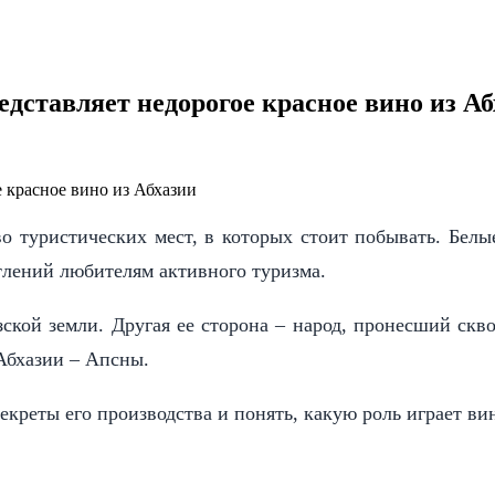
редставляет недорогое красное вино из А
о туристических мест, в которых стоит побывать. Бел
тлений любителям активного туризма.
зской земли. Другая ее сторона – народ, пронесший ск
 Абхазии – Апсны.
секреты его производства и понять, какую роль играет в