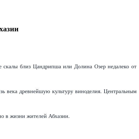
бхазии
ые скалы близ Цандрипша или Долина Озер недалеко от
возь века древнейшую культуру виноделия. Центральным
ино в жизни жителей Абхазии.