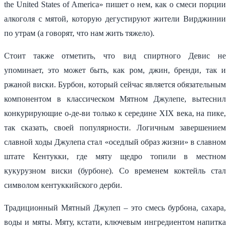
the United States of America» пишет о нем, как о смеси порции
алкоголя с мятой, которую дегустируют жители Вирджинии
по утрам (а говорят, что нам жить тяжело).
Стоит также отметить, что вид спиртного Девис не
упоминает, это может быть, как ром, джин, бренди, так и
ржаной виски. Бурбон, который сейчас является обязательным
компонентом в классическом Мятном Джулепе, вытеснил
конкурирующие о-де-ви только к середине XIX века, на пике,
так сказать, своей популярности. Логичным завершением
славной ходы Джулепа стал «оседлый образ жизни» в славном
штате Кентукки, где мяту щедро топили в местном
кукурузном виски (бурбоне). Со временем коктейль стал
символом кентуккийского дерби.
Традиционный Мятный Джулеп – это смесь бурбона, сахара,
воды и мяты. Мяту, кстати, ключевым ингредиентом напитка