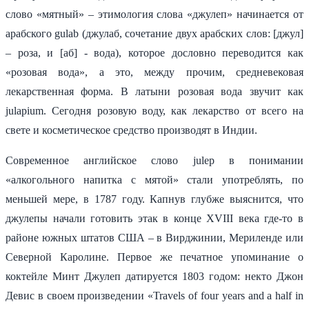
слово «мятный» – этимология слова «джулеп» начинается от
арабского gulab (джулаб, сочетание двух арабских слов: [джул]
– роза, и [аб] - вода), которое дословно переводится как
«розовая вода», а это, между прочим, средневековая
лекарственная форма. В латыни розовая вода звучит как
julapium. Сегодня розовую воду, как лекарство от всего на
свете и косметическое средство производят в Индии.
Современное английское слово julep в понимании
«алкогольного напитка с мятой» стали употреблять, по
меньшей мере, в 1787 году. Капнув глубже выяснится, что
джулепы начали готовить этак в конце XVIII века где-то в
районе южных штатов США – в Вирджинии, Мериленде или
Северной Каролине. Первое же печатное упоминание о
коктейле Минт Джулеп датируется 1803 годом: некто Джон
Девис в своем произведении «Travels of four years and a half in