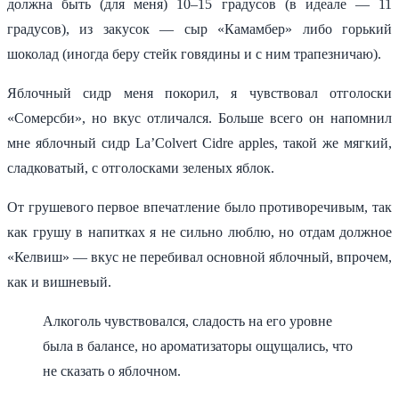
должна быть (для меня) 10–15 градусов (в идеале — 11
градусов), из закусок — сыр «Камамбер» либо горький
шоколад (иногда беру стейк говядины и с ним трапезничаю).
Яблочный сидр меня покорил, я чувствовал отголоски
«Сомерсби», но вкус отличался. Больше всего он напомнил
мне яблочный сидр La’Colvert Cidre apples, такой же мягкий,
сладковатый, с отголосками зеленых яблок.
От грушевого первое впечатление было противоречивым, так
как грушу в напитках я не сильно люблю, но отдам должное
«Келвиш» — вкус не перебивал основной яблочный, впрочем,
как и вишневый.
Алкоголь чувствовался, сладость на его уровне
была в балансе, но ароматизаторы ощущались, что
не сказать о яблочном.