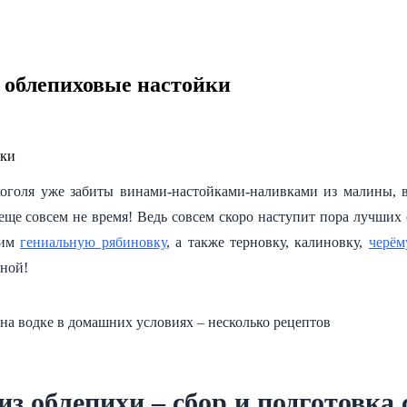
е облепиховые настойки
оголя уже забиты винами-настойками-наливками из малины, в
 еще совсем не время! Ведь совсем скоро наступит пора лучших
вим
гениальную рябиновку
, а также терновку, калиновку,
черё
ьной!
з облепихи – сбор и подготовка