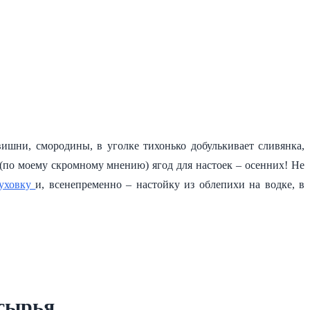
ишни, смородины, в уголке тихонько добулькивает сливянка,
 (по моему скромному мнению) ягод для настоек – осенних! Не
муховку
и, всенепременно – настойку из облепихи на водке, в
 сырья