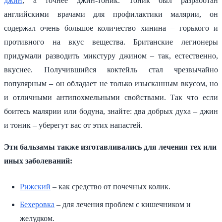
джин
, а точнее джин-тоник. Тоник был разработан
английскими врачами для профилактики малярии, он
содержал очень большое количество хинина – горького и
противного на вкус вещества. Британские легионеры
придумали разводить микстуру джином – так, естественно,
вкуснее. Получившийся коктейль стал чрезвычайно
популярным – он обладает не только изысканным вкусом, но
и отличными антипохмельными свойствами. Так что если
боитесь малярии или бодуна, знайте: два добрых духа – джин
и тоник – уберегут вас от этих напастей.
Эти бальзамы также изготавливались для лечения тех или
иных заболеваний:
Рижский
– как средство от почечных колик.
Бехеровка
– для лечения проблем с кишечником и
желудком.