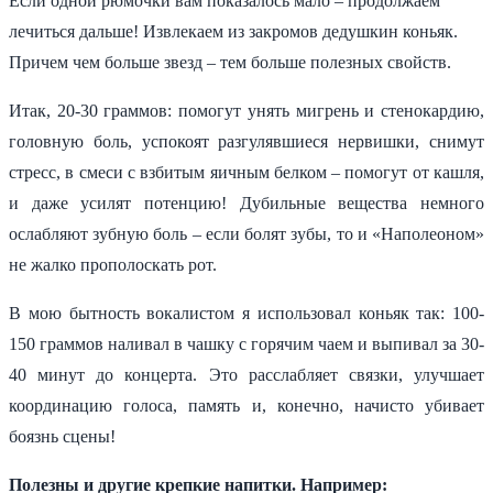
Если одной рюмочки вам показалось мало – продолжаем
лечиться дальше! Извлекаем из закромов дедушкин коньяк.
Причем чем больше звезд – тем больше полезных свойств.
Итак, 20-30 граммов: помогут унять мигрень и стенокардию,
головную боль, успокоят разгулявшиеся нервишки, снимут
стресс, в смеси с взбитым яичным белком – помогут от кашля,
и даже усилят потенцию! Дубильные вещества немного
ослабляют зубную боль – если болят зубы, то и «Наполеоном»
не жалко прополоскать рот.
В мою бытность вокалистом я использовал коньяк так: 100-
150 граммов наливал в чашку с горячим чаем и выпивал за 30-
40 минут до концерта. Это расслабляет связки, улучшает
координацию голоса, память и, конечно, начисто убивает
боязнь сцены!
Полезны и другие крепкие напитки. Например: